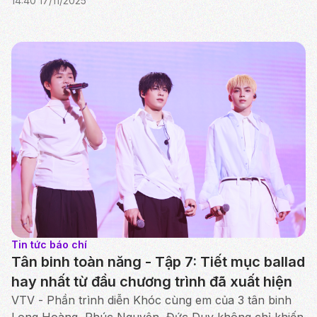
14:40 17/11/2025
mục vocal xuất sắc nhất từ đầu chương trình.
Tin tức báo chí
Tân binh toàn năng - Tập 7: Tiết mục ballad
hay nhất từ đầu chương trình đã xuất hiện
VTV - Phần trình diễn Khóc cùng em của 3 tân binh
Long Hoàng, Phúc Nguyên, Đức Duy không chỉ khiến