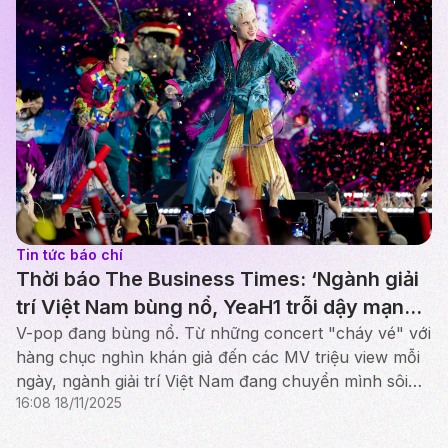
Tin tức báo chí
Thời báo The Business Times: ‘Ngành giải
trí Việt Nam bùng nổ, YeaH1 trỗi dậy mạnh
mẽ’
V-pop đang bùng nổ. Từ những concert "cháy vé" với
hàng chục nghìn khán giả đến các MV triệu view mỗi
ngày, ngành giải trí Việt Nam đang chuyển mình sôi
16:08 18/11/2025
động.