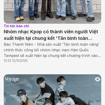
Tin tức báo chí
Nhóm nhạc Kpop có thành viên người Việt
xuất hiện tại chung kết 'Tân binh toàn
năng'
Báo Thanh Niên - Nhà sản xuất 'Tân binh toàn năng'
chính thức công bố nhóm nhạc nam Hàn Quốc
Tempest sẽ xuất hiện tại chung kết chương trình vào
13:33 12/11/2025
tháng 12 tới.