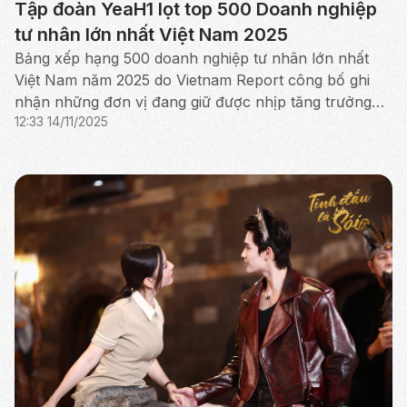
Tập đoàn YeaH1 lọt top 500 Doanh nghiệp
tư nhân lớn nhất Việt Nam 2025
Bảng xếp hạng 500 doanh nghiệp tư nhân lớn nhất
Việt Nam năm 2025 do Vietnam Report công bố ghi
nhận những đơn vị đang giữ được nhịp tăng trưởng
12:33 14/11/2025
ổn định trong giai đoạn thị trường thay đổi nhanh.