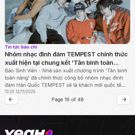
Tin tức báo chí
Nhóm nhạc đình đám TEMPEST chính thức
xuất hiện tại chung kết 'Tân binh toàn
năng' khiến các fan K-pop mong chờ
Báo Sinh Viên - Nhà sản xuất chương trình 'Tân binh
toàn năng' đã chính thức công bố nhóm nhạc đình
đám Hàn Quốc TEMPEST sẽ là khách mời quốc tế
13:25 12/11/2025
xuất hiện trong đêm chung kết diễn ra vào ngày 13/12.
Page 16 of 48