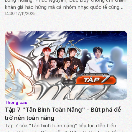
khán giả hào hứng mà cả nhóm nhạc quốc tế cũng
14:30 17/11/2025
bày tỏ... nổi hết da gà.
Thông cáo
Tập 7 "Tân Binh Toàn Năng" - Bứt phá để
trở nên toàn năng
Tập 7 của “Tân binh toàn năng” tiếp tục diễn biến