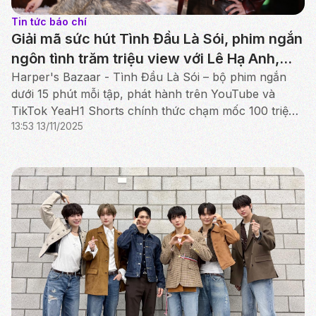
Tin tức báo chí
Giải mã sức hút Tình Đầu Là Sói, phim ngắn
ngôn tình trăm triệu view với Lê Hạ Anh,
Kang Chul
Harper's Bazaar - Tình Đầu Là Sói – bộ phim ngắn
dưới 15 phút mỗi tập, phát hành trên YouTube và
TikTok YeaH1 Shorts chính thức chạm mốc 100 triệu
13:53 13/11/2025
lượt xem sau 6 tập phát sóng.