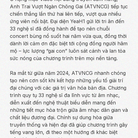
Anh Trai Vượt Ngàn Chông Gai (ATVNCG) tiếp tục
chiến thắng lần thứ hai liên tiếp, vượt qua nhiều
ứng viên nổi bật. Đại diện YeaH1 gửi lời tri ân đến
33 nghệ sĩ đã đồng hành để tạo nên chuỗi
concert bùng nổ suốt hai năm vừa qua, đồng thời
dành lời cảm ơn đặc biệt tới cộng đồng người hâm
mộ – lực lượng “gai con” luôn sát cánh và lan tỏa
sức nóng của chương trình trên mọi nền tảng.
Ra mắt từ giữa năm 2024, ATVNCG nhanh chóng
tạo nên cơn sốt khi kết hợp những yếu tố giải trí
đại chúng với các giá trị văn hóa bản địa. Chương
trình quy tụ 33 nghệ sĩ đa lĩnh vực từ âm nhạc,
diễn xuất đến nghệ thuật biểu diễn mang đến
những tiết mục hòa trộn giữa âm nhạc dân gian và
chất liệu đương đại. Chính sự dung hòa giữa
truyền thống và hiện đại đã giúp chương trình gây
tiếng vang lớn, đi theo một hướng đi khác biệt