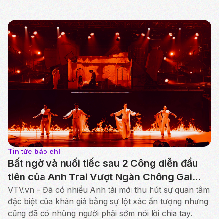
Tin tức báo chí
Bất ngờ và nuối tiếc sau 2 Công diễn đầu
tiên của Anh Trai Vượt Ngàn Chông Gai
2026
VTV.vn - Đã có nhiều Anh tài mới thu hút sự quan tâm
đặc biệt của khán giả bằng sự lột xác ấn tượng nhưng
cũng đã có những người phải sớm nói lời chia tay.