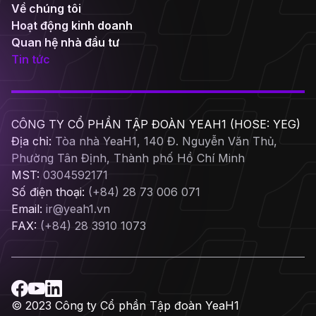
Về chúng tôi
Hoạt động kinh doanh
Quan hệ nhà đầu tư
Tin tức
CÔNG TY CỔ PHẦN TẬP ĐOÀN YEAH1 (HOSE: YEG)
Địa chỉ:
Tòa nhà YeaH1, 140 Đ. Nguyễn Văn Thủ,
Phường Tân Định, Thành phố Hồ Chí Minh
MST:
0304592171
Số điện thoại:
(+84) 28 73 006 071
Email:
ir@yeah1.vn
FAX:
(+84) 28 3910 1073
© 2023 Công ty Cổ phần Tập đoàn YeaH1