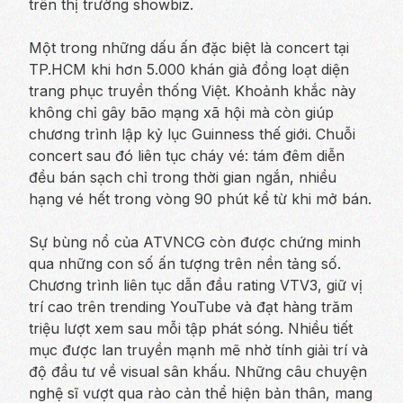
trên thị trường showbiz.
Một trong những dấu ấn đặc biệt là concert tại
TP.HCM khi hơn 5.000 khán giả đồng loạt diện
trang phục truyền thống Việt. Khoảnh khắc này
không chỉ gây bão mạng xã hội mà còn giúp
chương trình lập kỷ lục Guinness thế giới. Chuỗi
concert sau đó liên tục cháy vé: tám đêm diễn
đều bán sạch chỉ trong thời gian ngắn, nhiều
hạng vé hết trong vòng 90 phút kể từ khi mở bán.
Sự bùng nổ của ATVNCG còn được chứng minh
qua những con số ấn tượng trên nền tảng số.
Chương trình liên tục dẫn đầu rating VTV3, giữ vị
trí cao trên trending YouTube và đạt hàng trăm
triệu lượt xem sau mỗi tập phát sóng. Nhiều tiết
mục được lan truyền mạnh mẽ nhờ tính giải trí và
độ đầu tư về visual sân khấu. Những câu chuyện
nghệ sĩ vượt qua rào cản thể hiện bản thân, mang