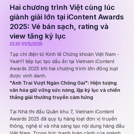
Hai chương trình Việt cùng lúc
giành giải lớn tại iContent Awards
2025: Vé bán sạch, rating và
view tăng kỷ lục
23:20 01/12/2025
Tạp chí điện tử Kinh tế Chứng khoán Việt Nam -
YeaH1 tiếp tục tạo dấu ấn tại Vietnam iContent
Awards 2025 khi hai chương trình lớn đồng loạt
được vinh danh.
"Anh Trai Vượt Ngàn Chông Gai": Hiện tượng
văn hóa giữ vững sức nóng, lập kỷ lục và chiến
thắng giải thưởng truyền cảm hứng
Tại Nhà thi đấu Quân khu 7, Vietnam iContent
Awards 2025 đã quy tụ hàng loạt đơn vị truyền
thông,
nghệ sĩ
và nhà sáng tạo nội dung hàng đầu
Việt Nam. Trong bức tranh toàn cảnh của ngành