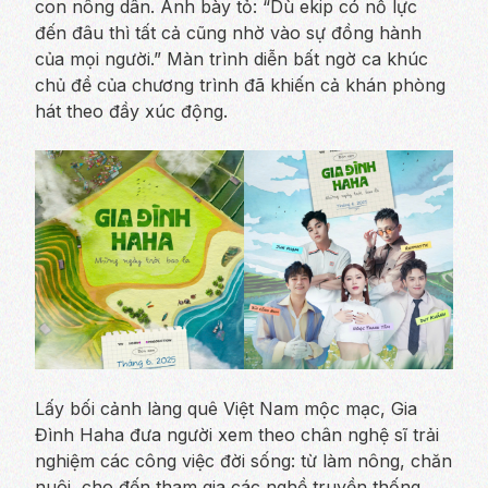
con nông dân. Anh bày tỏ: “Dù ekip có nỗ lực
đến đâu thì tất cả cũng nhờ vào sự đồng hành
của mọi người.” Màn trình diễn bất ngờ ca khúc
chủ đề của chương trình đã khiến cả khán phòng
hát theo đầy xúc động.
Lấy bối cảnh làng quê Việt Nam mộc mạc, Gia
Đình Haha đưa người xem theo chân nghệ sĩ trải
nghiệm các công việc đời sống: từ làm nông, chăn
nuôi, cho đến tham gia các nghề truyền thống.