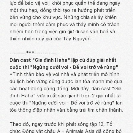
lực để bảo vệ voi, khôi phục quần thể đang ngày
một thu hẹp, đồng thời tạo ra hướng phát triển
bền vững cho khu vực. Những chia sẻ ấy khiến
mọi người thêm cảm phục và thấy mình có trách
nhiệm hơn trong việc gìn giữ di sản văn hoá và
thiên nhiên quý giá của Tây Nguyên.
--------***-----------
Dàn cast "Gia đình Haha" lập cú đúp giải nhất
cuộc thi "Ngừng cưỡi voi - Để voi trở về rừng"
*Tinh thần bảo vệ voi nhà và phát triển mô hình
du lịch bền vững cũng được lan tỏa mạnh mẽ qua
các hoạt động cộng đồng. Mới đây, dàn cast "Gia
đình Haha" vừa xuất sắc giành trọn 2 giải nhất tại
cuộc thi "Ngừng cưỡi voi - Để voi trở về rừng" lan
tỏa thông điệp nhân văn bằng trái tim chân thành.
Theo đó, ngay trước khi phát sóng tập 12, Tổ
chức Động vật châu Á - Animals Asia đã công bố