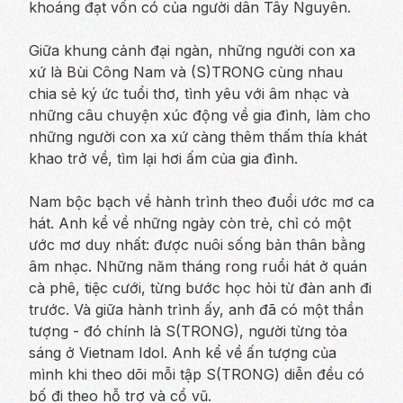
khoáng đạt vốn có của người dân Tây Nguyên.
Giữa khung cảnh đại ngàn, những người con xa
xứ là Bùi Công Nam và (S)TRONG cùng nhau
chia sẻ ký ức tuổi thơ, tình yêu với âm nhạc và
những câu chuyện xúc động về gia đình, làm cho
những người con xa xứ càng thêm thấm thía khát
khao trở về, tìm lại hơi ấm của gia đình.
Nam bộc bạch về hành trình theo đuổi ước mơ ca
hát. Anh kể về những ngày còn trẻ, chỉ có một
ước mơ duy nhất: được nuôi sống bản thân bằng
âm nhạc. Những năm tháng rong ruổi hát ở quán
cà phê, tiệc cưới, từng bước học hỏi từ đàn anh đi
trước. Và giữa hành trình ấy, anh đã có một thần
tượng - đó chính là S(TRONG), người từng tỏa
sáng ở Vietnam Idol. Anh kể về ấn tượng của
mình khi theo dõi mỗi tập S(TRONG) diễn đều có
bố đi theo hỗ trợ và cổ vũ.