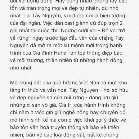
đối với cộng đồng: Hãy cùng nhau chung tay bảo
tồn và trân trọng mọi vẻ đẹp tự nhiên, dù nhỏ
nhất. Tại Tây Nguyên, voi được coi là biểu tượng
của đại ngàn. Việc dàn cast giành cú đúp trọn 2
giải nhất tại cuộc thi "Ngừng cưỡi voi - Để voi trở
về rừng" ngay trước tập đầu tiên của chặng Tây
Nguyên đã mở ra một sứ mệnh mới trong hành
trình của Gia đình Haha: lan tỏa thông điệp bảo
vệ môi trường, thiên nhiên từ những hành động
nhỏ nhất.
Mỗi vùng đất của quê hương Việt Nam là một kho
tàng tri thức và văn hoá. Tây Nguyên - nơi sở hữu
vẻ đẹp nguyên sơ của núi rừng - đang lưu giữ
những di sản vô giá. Giá trị của hành trình không
chỉ nằm ở việc gìn giữ nghề nông hay chuyển đổi
mô hình sinh kế mà còn ở việc khơi gợi ý thức về
bảo tồn văn hoá truyền thống và bảo vệ thiên
nhiên, bảo vệ các loài động vật, bất kể chúng