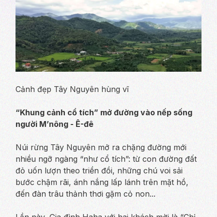
Cảnh đẹp Tây Nguyên hùng vĩ
“Khung cảnh cổ tích” mở đường vào nếp sống
người M’nông - Ê-đê
Núi rừng Tây Nguyên mở ra chặng đường mới
nhiều ngỡ ngàng “như cổ tích”: từ con đường đất
đỏ uốn lượn theo triền đồi, những chú voi sải
bước chậm rãi, ánh nắng lấp lánh trên mặt hồ,
đến đàn trâu thảnh thơi gặm cỏ non...
Lần này, Gia đình Haha với hai khách mời là “Chị