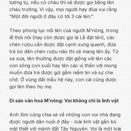
tương tự, nếu có cháu thì sẽ được gọi bằng tên
cháu trưởng. Vì vậy, mọi người hay đùa vui rằng
“Một đời người ở đây có tới 3 cái tên.”
Theo phong tục nối tên của người M’nông, trong
lễ thôi nôi (hay còn được gọi là Lễ đặt tên), các
chén rượu cần được đặt cạnh xung quanh, đứa
trẻ bò đến chén rượu nào thì sẽ mang tên ấy. Từ
xa xưa, tên thường được đặt giống với tên các
con sông con suối hay tên các vị thần với mong
muốn đứa trẻ được gửi gắm niềm tin và sự che
chở. Ở vùng đất mẫu hệ này, con cái cũng được
gọi tên theo họ mẹ.
Di sản văn hoá M’nông: Voi không chỉ là linh vật
Anh Xim cũng chia sẻ về những con voi nhà đang
được người dân nuôi ở đây - loài linh vật gắn bó
mật thiết với mảnh đất Tây Nguyên. Voi là một loài