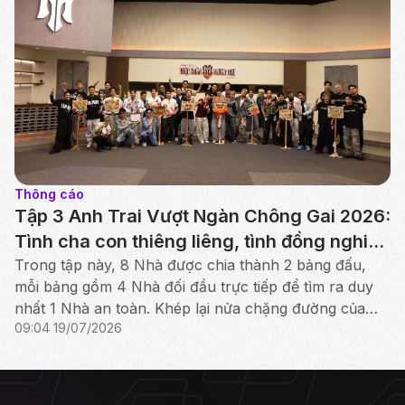
Thông cáo
Tập 3 Anh Trai Vượt Ngàn Chông Gai 2026:
Tình cha con thiêng liêng, tình đồng nghiệp
chân thành hiện lên sân khấu
Trong tập này, 8 Nhà được chia thành 2 bảng đấu,
mỗi bảng gồm 4 Nhà đối đầu trực tiếp để tìm ra duy
nhất 1 Nhà an toàn. Khép lại nửa chặng đường của
09:04 19/07/2026
Công diễn 1, bảng đấu “Bạch Mã” đã lộ diện kết quả.