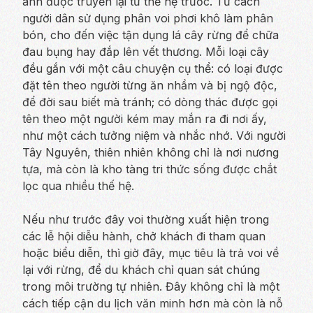
anh được truyền lại từ thế hệ trước. Từ cách
người dân sử dụng phân voi phơi khô làm phân
bón, cho đến việc tận dụng lá cây rừng để chữa
đau bụng hay đắp lên vết thương. Mỗi loại cây
đều gắn với một câu chuyện cụ thể: có loại được
đặt tên theo người từng ăn nhầm và bị ngộ độc,
để đời sau biết mà tránh; có dòng thác được gọi
tên theo một người kém may mắn ra đi nơi ấy,
như một cách tưởng niệm và nhắc nhớ. Với người
Tây Nguyên, thiên nhiên không chỉ là nơi nương
tựa, mà còn là kho tàng tri thức sống được chắt
lọc qua nhiều thế hệ.
Nếu như trước đây voi thường xuất hiện trong
các lễ hội diễu hành, chở khách đi tham quan
hoặc biểu diễn, thì giờ đây, mục tiêu là trả voi về
lại với rừng, để du khách chỉ quan sát chúng
trong môi trường tự nhiên. Đây không chỉ là một
cách tiếp cận du lịch văn minh hơn mà còn là nỗ