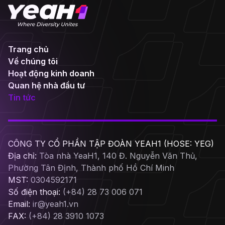
Trang chủ
Về chúng tôi
Hoạt động kinh doanh
Quan hệ nhà đầu tư
Tin tức
CÔNG TY CỔ PHẦN TẬP ĐOÀN YEAH1 (HOSE: YEG)
Địa chỉ:
Tòa nhà YeaH1, 140 Đ. Nguyễn Văn Thủ,
Phường Tân Định, Thành phố Hồ Chí Minh
MST:
0304592171
Số điện thoại:
(+84) 28 73 006 071
Email:
ir@yeah1.vn
FAX:
(+84) 28 3910 1073