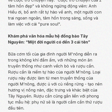
tâm hồn đẹp” và không ngừng động viên:
Anh
Hiếu ơi, bố anh rất tự hào về anh, một người con
trai ngoan ngoãn, tâm hồn trong sáng, sống và
làm việc với cái "pure soul".
Khám phá văn hóa mẫu hệ đồng bào Tây
Nguyên: “Một đời người có đến 3 cái tên”
Bữa cơm tối của gia đình người M'nông diễn ra
trong không khí đầm ấm, với những món ăn
truyền thống như canh vếch bò và rượu cần.
Rượu cần là niềm tự hào của người M’nông. Loại
rượu này được làm từ men truyền thống của
người M’nông, được ủ với củ riềng rừng - tạo nên
hương vị nồng nàn, đặc trưng và khác biệt của
Tây Nguyên. Rượu cần cũng gắn liền với phong
tục mẫu hệ: phụ nữ sẽ là người cầm cần thử rượu
đầu tiên.