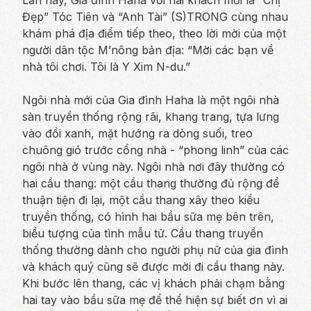
Đẹp” Tóc Tiên và “Anh Tài” (S)TRONG cùng nhau
khám phá địa điểm tiếp theo, theo lời mời của một
người dân tộc M’nông bản địa: “
Mời các bạn về
nhà tôi chơi. Tôi là Y Xim N-du.”
Ngôi nhà mới của Gia đình Haha là một ngôi nhà
sàn truyền thống rộng rãi, khang trang, tựa lưng
vào đồi xanh, mặt hướng ra dòng suối, treo
chuông gió trước cổng nhà - “phong linh” của các
ngôi nhà ở vùng này. Ngôi nhà nơi đây thường có
hai cầu thang: một cầu thang thường đủ rộng để
thuận tiện đi lại, một cầu thang xây theo kiểu
truyền thống, có hình hai bầu sữa mẹ bên trên,
biểu tượng của tình mẫu tử. Cầu thang truyền
thống thường dành cho người phụ nữ của gia đình
và khách quý cũng sẽ được mời đi cầu thang này.
Khi bước lên thang, các vị khách phải chạm bằng
hai tay vào bầu sữa mẹ để thể hiện sự biết ơn vì ai