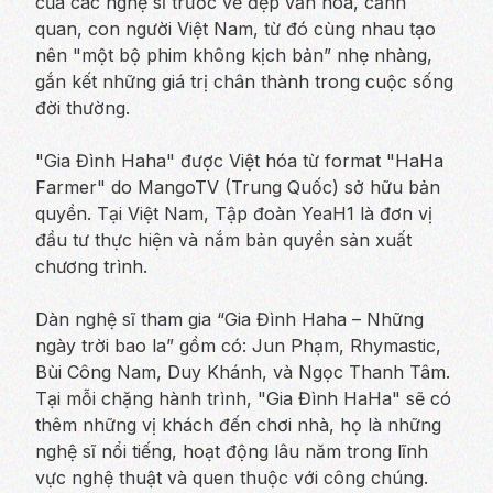
của các nghệ sĩ trước vẻ đẹp văn hóa, cảnh
quan, con người Việt Nam, từ đó cùng nhau tạo
nên "một bộ phim không kịch bản” nhẹ nhàng,
gắn kết những giá trị chân thành trong cuộc sống
đời thường.
"Gia Đình Haha" được Việt hóa từ format "HaHa
Farmer" do MangoTV (Trung Quốc) sở hữu bản
quyền. Tại Việt Nam, Tập đoàn YeaH1 là đơn vị
đầu tư thực hiện và nắm bản quyền sản xuất
chương trình.
Dàn nghệ sĩ tham gia “Gia Đình Haha – Những
ngày trời bao la” gồm có: Jun Phạm, Rhymastic,
Bùi Công Nam, Duy Khánh, và Ngọc Thanh Tâm.
Tại mỗi chặng hành trình, "Gia Đình HaHa" sẽ có
thêm những vị khách đến chơi nhà, họ là những
nghệ sĩ nổi tiếng, hoạt động lâu năm trong lĩnh
vực nghệ thuật và quen thuộc với công chúng.