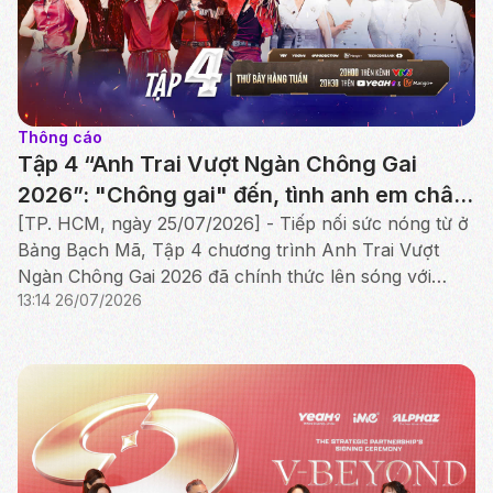
Thông cáo
Tập 4 “Anh Trai Vượt Ngàn Chông Gai
2026”: "Chông gai" đến, tình anh em chân
thành thắp sáng Công diễn đầu tiên
[TP. HCM, ngày 25/07/2026] - Tiếp nối sức nóng từ ở
Bảng Bạch Mã, Tập 4 chương trình Anh Trai Vượt
Ngàn Chông Gai 2026 đã chính thức lên sóng với
13:14 26/07/2026
cuộc tranh tài nghẹt thở của Bảng Hắc Mã