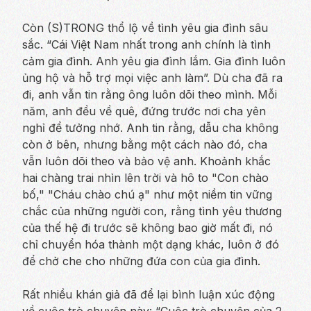
Còn (S)TRONG thổ lộ về tình yêu gia đình sâu
sắc. “Cái Việt Nam nhất trong anh chính là tình
cảm gia đình. Anh yêu gia đình lắm. Gia đình luôn
ủng hộ và hỗ trợ mọi việc anh làm”. Dù cha đã ra
đi, anh vẫn tin rằng ông luôn dõi theo mình. Mỗi
năm, anh đều về quê, đứng trước nơi cha yên
nghỉ để tưởng nhớ. Anh tin rằng, dẫu cha không
còn ở bên, nhưng bằng một cách nào đó, cha
vẫn luôn dõi theo và bảo vệ anh. Khoảnh khắc
hai chàng trai nhìn lên trời và hô to "Con chào
bố," "Cháu chào chú ạ" như một niềm tin vững
chắc của những người con, rằng tình yêu thương
của thế hệ đi trước sẽ không bao giờ mất đi, nó
chỉ chuyển hóa thành một dạng khác, luôn ở đó
để chở che cho những đứa con của gia đình.
Rất nhiều khán giả đã để lại bình luận xúc động
về cuộc trò chuyện này: “Cuộc trò chuyện của 2