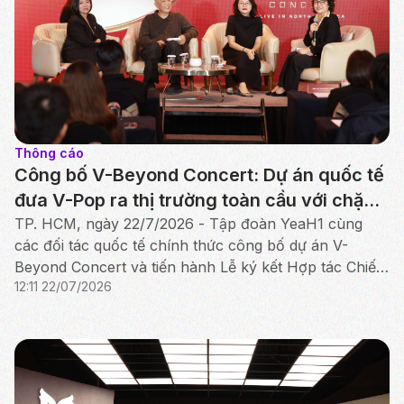
Thông cáo
Công bố V-Beyond Concert: Dự án quốc tế
đưa V-Pop ra thị trường toàn cầu với chặng
đầu tiên tại Bắc Mỹ
TP. HCM, ngày 22/7/2026 - Tập đoàn YeaH1 cùng
các đối tác quốc tế chính thức công bố dự án V-
Beyond Concert và tiến hành Lễ ký kết Hợp tác Chiến
12:11 22/07/2026
lược giữa YeaH1, iMe Entertainment Group và AlphaZ.