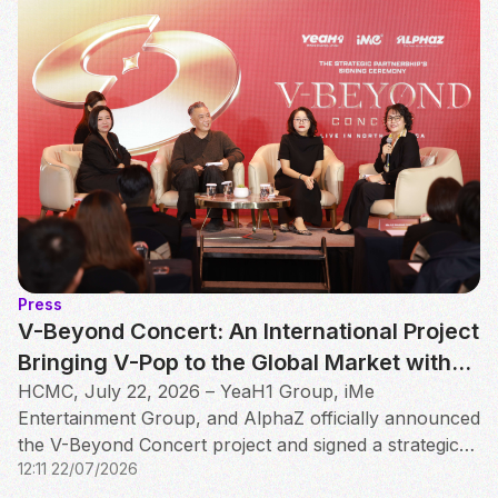
Press
V-Beyond Concert: An International Project
Bringing V-Pop to the Global Market with
its First Leg in North America
HCMC, July 22, 2026 – YeaH1 Group, iMe
Entertainment Group, and AlphaZ officially announced
the V-Beyond Concert project and signed a strategic
12:11 22/07/2026
partnership agreement