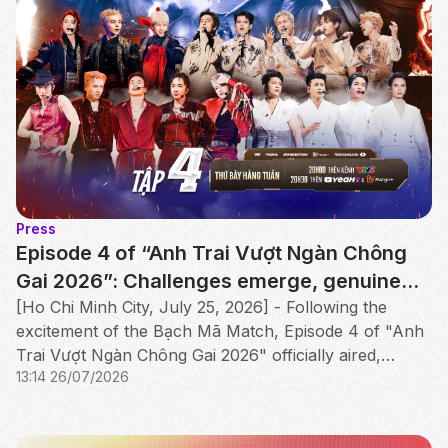
Press
Episode 4 of “Anh Trai Vượt Ngàn Chông
Gai 2026”: Challenges emerge, genuine
brotherhood shines through the first
[Ho Chi Minh City, July 25, 2026] - Following the
excitement of the Bạch Mã Match, Episode 4 of "Anh
Performance Round
Trai Vượt Ngàn Chông Gai 2026" officially aired,
13:14 26/07/2026
featuring a gripping showdown in the Hắc Mã Match