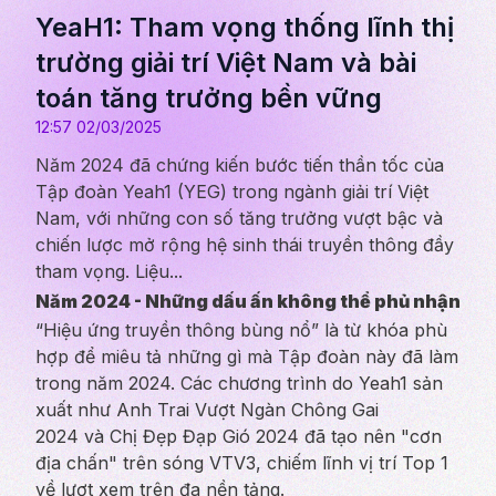
YeaH1: Tham vọng thống lĩnh thị
trường giải trí Việt Nam và bài
toán tăng trưởng bền vững
12:57 02/03/2025
Năm 2024 đã chứng kiến bước tiến thần tốc của
Tập đoàn Yeah1 (YEG) trong ngành giải trí Việt
Nam, với những con số tăng trưởng vượt bậc và
chiến lược mở rộng hệ sinh thái truyền thông đầy
tham vọng. Liệu...
Năm 2024 - Những dấu ấn không thể phủ nhận
“Hiệu ứng truyền thông bùng nổ” là từ khóa phù
hợp để miêu tả những gì mà Tập đoàn này đã làm
trong năm 2024. Các chương trình do Yeah1 sản
xuất như Anh Trai Vượt Ngàn Chông Gai
2024 và Chị Đẹp Đạp Gió 2024 đã tạo nên "cơn
địa chấn" trên sóng VTV3, chiếm lĩnh vị trí Top 1
về lượt xem trên đa nền tảng.