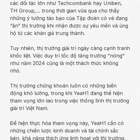
các đối tác lớn như Techcombank hay Uniben,
TH Group,… trong thời gian vừa qua cho thấy
những ý tưởng táo bạo của Tập đoàn có vẻ đang
“ăn” thị trường khi nhận được sự yêu mến và ủng
hộ từ các khán giả trung thành.
Tuy nhiên, thị trường giải trí ngày càng cạnh tranh
khốc liệt. Việc duy trì tốc độ tăng trưởng "nóng"
như năm 2024 cũng là một thách thức không
nhỏ.
Thị trường chứng khoán luôn có những biến
động khó lường, trong khi YeaH1 đang thể hiện
tham vọng lớn lao trong việc thống lĩnh thị trường
giải trí Việt Nam.
Để hiện thực hóa tham vọng này, YeaH1 cần có
những chiến lược kinh doanh và tài chính sắc
bén, khả năng thích ứng linh hoạt với thị trường,