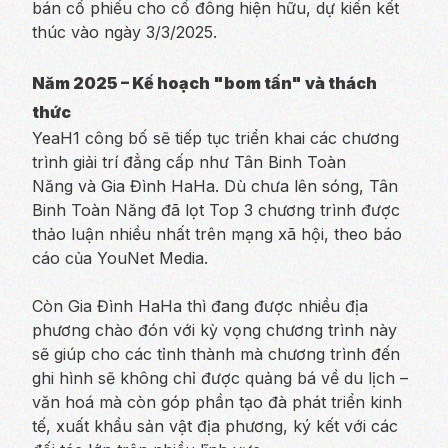
bán cổ phiếu cho cổ đông hiện hữu, dự kiến kết
thúc vào ngày 3/3/2025.
Năm 2025 – Kế hoạch "bom tấn" và thách
thức
YeaH1 công bố sẽ tiếp tục triển khai các chương
trình giải trí đẳng cấp như Tân Binh Toàn
Năng và Gia Đình HaHa. Dù chưa lên sóng, Tân
Binh Toàn Năng đã lọt Top 3 chương trình được
thảo luận nhiều nhất trên mạng xã hội, theo báo
cáo của YouNet Media.
Còn Gia Đình HaHa thì đang được nhiều địa
phương chào đón với kỳ vọng chương trình này
sẽ giúp cho các tỉnh thành mà chương trình đến
ghi hình sẽ không chỉ được quảng bá về du lịch –
văn hoá mà còn góp phần tạo đà phát triển kinh
tế, xuất khẩu sản vật địa phương, ký kết với các