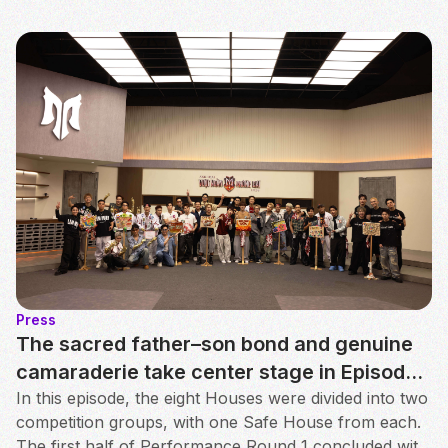
Press
The sacred father–son bond and genuine
camaraderie take center stage in Episode
3 of Anh Trai Vuot Ngan Chong Gai 2026
In this episode, the eight Houses were divided into two
competition groups, with one Safe House from each.
The first half of Performance Round 1 concluded with