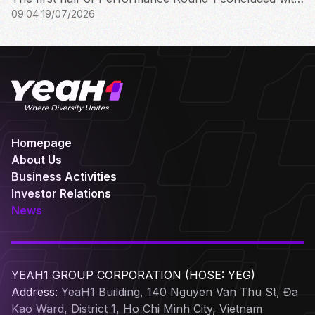
09:04 19/07/2026
the Bach Ma Competition Group results
Homepage
About Us
Business Activities
Investor Relations
News
YEAH1 GROUP CORPORATION (HOSE: YEG)
Address:
YeaH1 Building, 140 Nguyen Van Thu St, Đa
Kao Ward, District 1, Ho Chi Minh City, Vietnam