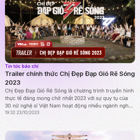
Tin tức báo chí
Trailer chính thức Chị Đẹp Đạp Gió Rẽ Sóng
2023
Chị Đẹp Đạp Gió Rẽ Sóng là chương trình truyền hình
thực tế đáng mong chờ nhất 2023 với sự quy tụ của
30 nữ nghệ sĩ Việt Nam hoạt động nhiều ngành nghề
19:32 23/10/2023
khác nhau trong lĩnh vực giải trí. Các nghệ sĩ góp ...