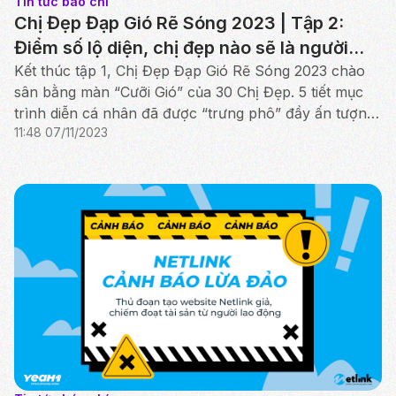
Tin tức báo chí
Chị Đẹp Đạp Gió Rẽ Sóng 2023 | Tập 2:
Điểm số lộ diện, chị đẹp nào sẽ là người
nắm quyền?
Kết thúc tập 1, Chị Đẹp Đạp Gió Rẽ Sóng 2023 chào
sân bằng màn “Cưỡi Gió” của 30 Chị Đẹp. 5 tiết mục
trình diễn cá nhân đã được “trưng phô” đầy ấn tượng.
11:48 07/11/2023
Trong tập 2 này, 14 tiết mục với 14 màu sắc của 1...