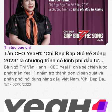
Tin tức báo chí
Tân CEO YeaH1: 'Chị Đẹp Đạp Gió Rẽ Sóng
2023' là chương trình có kinh phí đầu tư
khủng
Bà Ngô Thị Vân Hạnh - CEO YeaH1 chia sẻ chiến lược
phát triển YeaH1 nhằm trở thành đơn vị sản xuất và
phân phối nội dung hàng đầu Việt Nam. 'Chị Đẹp Đạp
15:17 02/10/2023
Gió Rẽ Sóng 2023' là chương trình nội dung cao cấp...