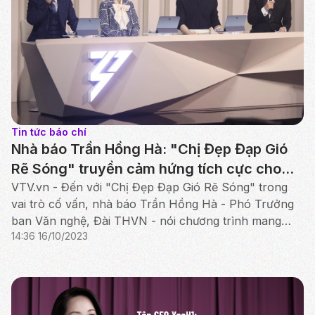
Tin tức báo chí
Nhà báo Trần Hồng Hà: "Chị Đẹp Đạp Gió
Rẽ Sóng" truyền cảm hứng tích cực cho
mọi người
VTV.vn - Đến với "Chị Đẹp Đạp Gió Rẽ Sóng" trong
vai trò cố vấn, nhà báo Trần Hồng Hà - Phó Trưởng
ban Văn nghệ, Đài THVN - nói chương trình mang
14:36 16/10/2023
đến cho chị năng lượng tích cực.