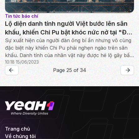
Tin tức báo chí
Lộ diện danh tính người Việt bước lên sân
khấu, khiến Chi Pu bật khóc nức nở tại "Đạp
gió 2023"
Sự xuất hiện của người đàn ông bí ẩn nhưng vô cùng
đặc biệt này khiến Chi Pu phải nghẹn ngào trên sân
khấu. Danh tính của nhân vật này được hé lộ gây bất
10:18 15/06/2023
ngờ.
Page 25 of 34
Trang chủ
Về chúng tôi