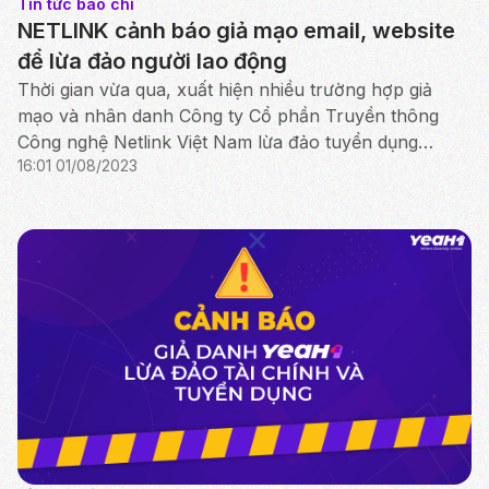
Tin tức báo chí
NETLINK cảnh báo giả mạo email, website
để lừa đảo người lao động
Thời gian vừa qua, xuất hiện nhiều trường hợp giả
mạo và nhân danh Công ty Cổ phần Truyền thông
Công nghệ Netlink Việt Nam lừa đảo tuyển dụng
16:01 01/08/2023
online nhằm chiếm đoạt tài sản.