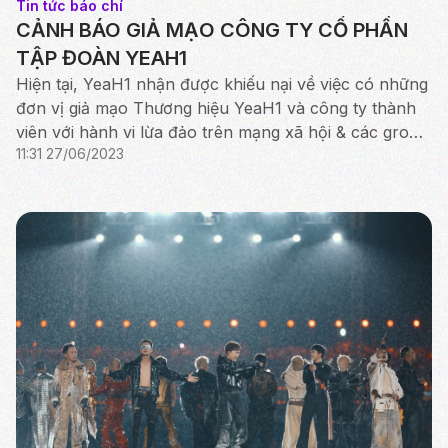
Tin tức báo chí
CẢNH BÁO GIẢ MẠO CÔNG TY CỔ PHẦN
TẬP ĐOÀN YEAH1
Hiện tại, YeaH1 nhận được khiếu nại về việc có những
đơn vị giả mạo Thương hiệu YeaH1 và công ty thành
viên với hành vi lừa đảo trên mạng xã hội & các group
11:31 27/06/2023
cộng đồng: Sử dụng điểm giống nhau ở tên gọi Y...