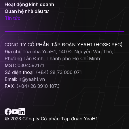
Hoạt động kinh doanh
Quan hệ nhà đầu tư
Tin tức
CÔNG TY CỔ PHẦN TẬP ĐOÀN YEAH1 (HOSE: YEG)
Địa chỉ:
Tòa nhà YeaH1, 140 Đ. Nguyễn Văn Thủ,
Phường Tân Định, Thành phố Hồ Chí Minh
MST:
0304592171
Số điện thoại:
(+84) 28 73 006 071
Email:
ir@yeah1.vn
FAX:
(+84) 28 3910 1073
© 2023 Công ty Cổ phần Tập đoàn YeaH1