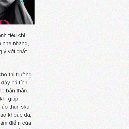
nh tiêu chí
h nhẹ nhàng,
 ý với chất
ho thị trường
 đầy cá tính
cho bản thân.
khi giúp
áo thun skull
g áo khoác da,
 tâm điểm của