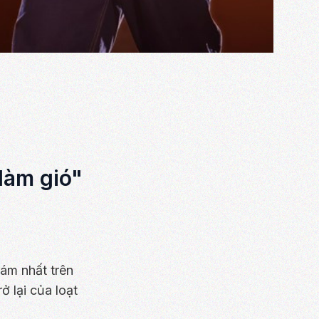
làm gió"
ám nhất trên
 lại của loạt