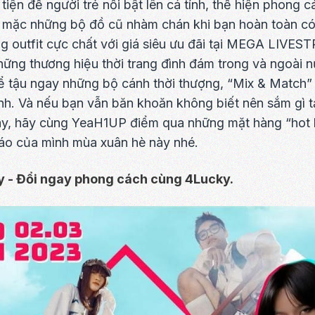
tiện để người trẻ nổi bật lên cá tính, thể hiện phong 
i mặc những bộ đồ cũ nhàm chán khi bạn hoàn toàn có
g outfit cực chất với giá siêu ưu đãi tại MEGA LIVE
ững thương hiệu thời trang đình đám trong và ngoài n
để tậu ngay những bộ cánh thời thượng, “Mix & Match
nh. Và nếu bạn vẫn băn khoăn không biết nên sắm gì tạ
y, hãy cùng YeaH1UP điểm qua những mặt hàng “hot h
 áo của mình mùa xuân hè này nhé.
ay - Đổi ngay phong cách cùng 4Lucky.