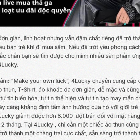
ơn giản, linh hoạt nhưng vẫn đậm chất riêng đã trở thà
ều bạn trẻ khi đi mua sắm. Nếu đã trót yêu phong các
ắc chắn bạn sẽ tìm được cho mình nhiều sản phẩm ưng
4Lucky.
âm: “Make your own luck”, 4Lucky chuyên cung cấp c
 thun, T-Shirt, áo khoác da đơn giản, dễ mặc và cũng
tự tin biến hóa, tự tin thể hiện và tự tin tạo may mắn 
y càng khẳng định tầm ảnh hưởng của nó với giới trẻ 
Lucky giành được hơn 8.000 lượt bán đối với mặt hàng 
u 2 tháng. Tại 4Lucky , chỉ cần một chiếc áo thun cùn
trở thành một chàng trai cực chất, sẵn sàng trở thành