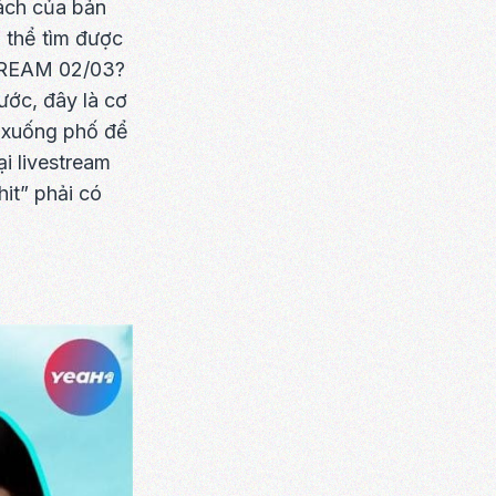
cách của bản
 thể tìm được
STREAM 02/03?
ước, đây là cơ
” xuống phố để
i livestream
it” phải có