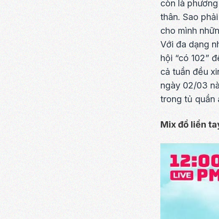
còn là phương 
thân. Sao phả
cho mình nhữn
Với đa dạng nh
hội “có 102” 
cả tuần đều xi
ngày 02/03 nà
trong tủ quần
Mix đồ liền t